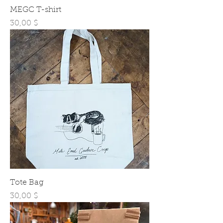
MEGC T-shirt
Prix
30,00 $
Tote Bag
Prix
30,00 $